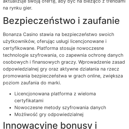
aktualizuje swoją ofertę, aby być na bieżąco z trendami
na rynku gier.
Bezpieczeństwo i zaufanie
Bonanza Casino stawia na bezpieczeństwo swoich
użytkowników, oferując usługi licencjonowane i
certyfikowane. Platforma stosuje nowoczesne
technologie szyfrowania, co zapewnia ochronę danych
osobowych i finansowych graczy. Wprowadzenie zasad
odpowiedzialnej gry oraz aktywne działania na rzecz
promowania bezpieczeństwa w grach online, zwiększa
poziom zaufania do marki.
Licencjonowana platforma z wieloma
certyfikatami
Nowoczesne metody szyfrowania danych
Możliwość gry odpowiedzialnej
Innowacyjne bonusy i