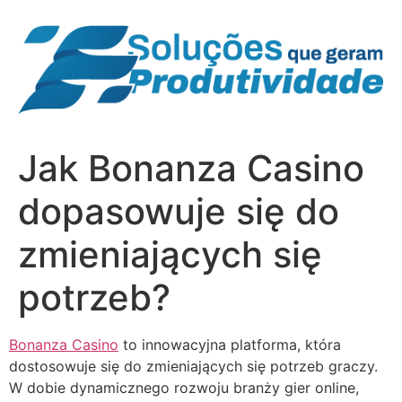
Jak Bonanza Casino
dopasowuje się do
zmieniających się
potrzeb?
Bonanza Casino
to innowacyjna platforma, która
dostosowuje się do zmieniających się potrzeb graczy.
W dobie dynamicznego rozwoju branży gier online,