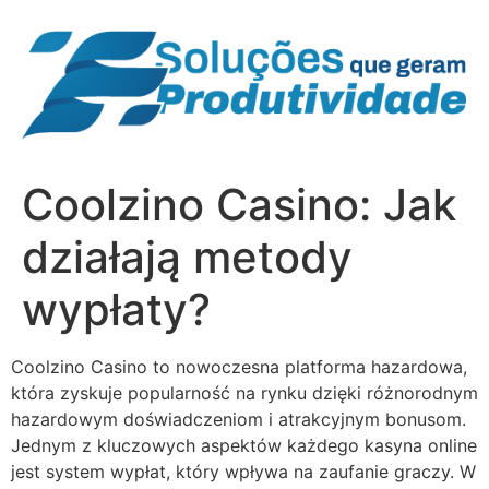
Coolzino Casino: Jak
działają metody
wypłaty?
Coolzino Casino to nowoczesna platforma hazardowa,
która zyskuje popularność na rynku dzięki różnorodnym
hazardowym doświadczeniom i atrakcyjnym bonusom.
Jednym z kluczowych aspektów każdego kasyna online
jest system wypłat, który wpływa na zaufanie graczy. W