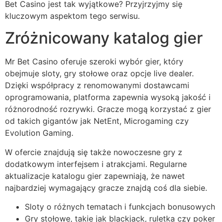
Bet Casino jest tak wyjątkowe? Przyjrzyjmy się
kluczowym aspektom tego serwisu.
Zróżnicowany katalog gier
Mr Bet Casino oferuje szeroki wybór gier, który
obejmuje sloty, gry stołowe oraz opcje live dealer.
Dzięki współpracy z renomowanymi dostawcami
oprogramowania, platforma zapewnia wysoką jakość i
różnorodność rozrywki. Gracze mogą korzystać z gier
od takich gigantów jak NetEnt, Microgaming czy
Evolution Gaming.
W ofercie znajdują się także nowoczesne gry z
dodatkowym interfejsem i atrakcjami. Regularne
aktualizacje katalogu gier zapewniają, że nawet
najbardziej wymagający gracze znajdą coś dla siebie.
Sloty o różnych tematach i funkcjach bonusowych
Gry stołowe, takie jak blackjack, ruletka czy poker