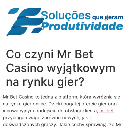
Co czyni Mr Bet
Casino wyjątkowym
na rynku gier?
Mr Bet Casino to jedna z platform, która wyróżnia się
na rynku gier online. Dzięki bogatej ofercie gier oraz
innowacyjnym podejściu do obsługi klienta,
mr bet
przyciąga uwagę zarówno nowych, jak i
doświadczonych graczy. Jakie cechy sprawiają, że Mr