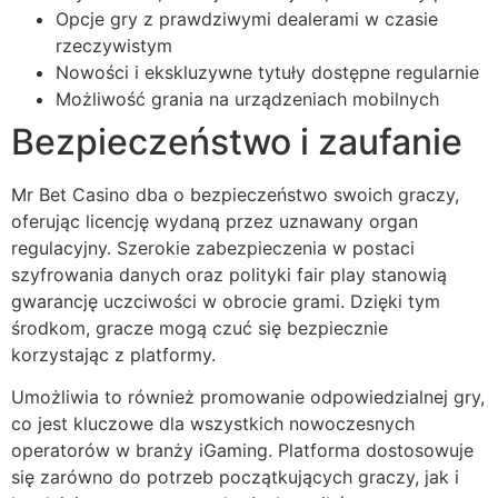
Opcje gry z prawdziwymi dealerami w czasie
rzeczywistym
Nowości i ekskluzywne tytuły dostępne regularnie
Możliwość grania na urządzeniach mobilnych
Bezpieczeństwo i zaufanie
Mr Bet Casino dba o bezpieczeństwo swoich graczy,
oferując licencję wydaną przez uznawany organ
regulacyjny. Szerokie zabezpieczenia w postaci
szyfrowania danych oraz polityki fair play stanowią
gwarancję uczciwości w obrocie grami. Dzięki tym
środkom, gracze mogą czuć się bezpiecznie
korzystając z platformy.
Umożliwia to również promowanie odpowiedzialnej gry,
co jest kluczowe dla wszystkich nowoczesnych
operatorów w branży iGaming. Platforma dostosowuje
się zarówno do potrzeb początkujących graczy, jak i