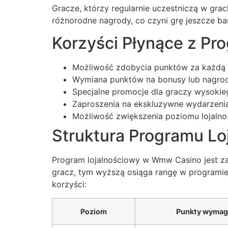
Gracze, którzy regularnie uczestniczą w gra
różnorodne nagrody, co czyni grę jeszcze bar
Korzyści Płynące z Pr
Możliwość zdobycia punktów za każdą 
Wymiana punktów na bonusy lub nagrod
Specjalne promocje dla graczy wysokie
Zaproszenia na ekskluzywne wydarzenia i
Możliwość zwiększenia poziomu lojalnoś
Struktura Programu Lo
Program lojalnościowy w Wmw Casino jest za
gracz, tym wyższą osiąga rangę w programie
korzyści:
Poziom
Punkty wymag