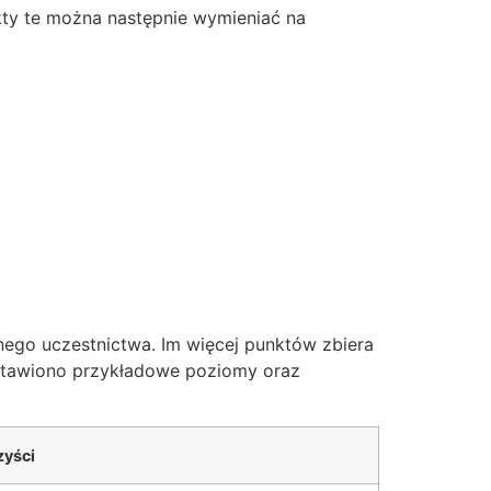
kty te można następnie wymieniać na
ego uczestnictwa. Im więcej punktów zbiera
dstawiono przykładowe poziomy oraz
zyści