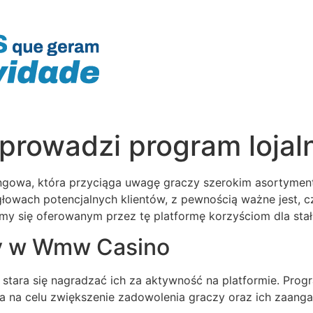
rowadzi program lojal
owa, która przyciąga uwagę graczy szerokim asortyment
głowach potencjalnych klientów, z pewnością ważne jest, 
ymy się oferowanym przez tę platformę korzyściom dla stał
wy w Wmw Casino
tara się nagradzać ich za aktywność na platformie. Prog
ma na celu zwiększenie zadowolenia graczy oraz ich zaang