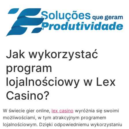
Jak wykorzystać
program
lojalnościowy w Lex
Casino?
W świecie gier online,
lex casino
wyróżnia się swoimi
możliwościami, w tym atrakcyjnym programem
lojalnościowym. Dzięki odpowiedniemu wykorzystaniu