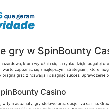
ie gry w SpinBounty Ca
azardowa, która wyróżnia się na rynku dzięki bogatej of
y, warto zapoznać się z najlepszymi strategiami, które m
órzy pragną grać z rozwagą i osiągnąć sukces. Sprawdzenie
SpinBounty Casino
r, w tym automaty, gry stołowe oraz opcje live casino. Gr