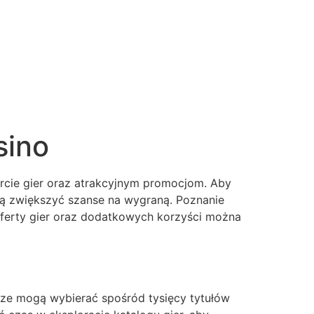
sino
ercie gier oraz atrakcyjnym promocjom. Aby
ogą zwiększyć szanse na wygraną. Poznanie
 oferty gier oraz dodatkowych korzyści można
acze mogą wybierać spośród tysięcy tytułów