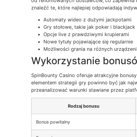
od renomowanych dostawców, co zapewnia ró
znaleźć te, które najlepiej odpowiadają indy
Automaty wideo z dużymi jackpotami
Gry stołowe, takie jak poker i blackjack
Opcje live z prawdziwymi krupierami
Nowe tytuły pojawiające się regularnie
Możliwości grania na różnych urządzen
Wykorzystanie bonusów
SpinBounty Casino oferuje atrakcyjne bonus
elementem strategii gry powinno być jak naj
przeanalizować warunki stawiane przez platf
Rodzaj bonusu
Bonus powitalny