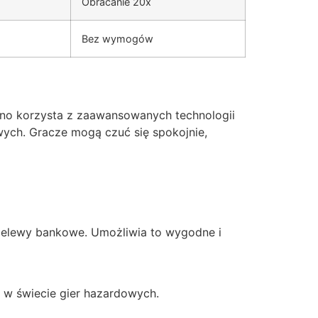
Obracanie 20x
Bez wymogów
ino korzysta z zaawansowanych technologii
wych. Gracze mogą czuć się spokojnie,
rzelewy bankowe. Umożliwia to wygodne i
zy w świecie gier hazardowych.