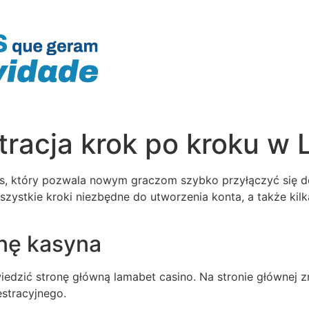
tracja krok po kroku w
s, który pozwala nowym graczom szybko przyłączyć się do
wszystkie kroki niezbędne do utworzenia konta, a także k
onę kasyna
edzić stronę główną lamabet casino. Na stronie głównej znaj
estracyjnego.