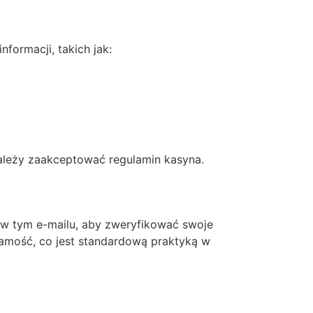
formacji, takich jak:
ależy zaakceptować regulamin kasyna.
k w tym e-mailu, aby zweryfikować swoje
amość, co jest standardową praktyką w