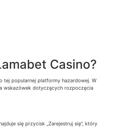
 Lamabet Casino?
 tej popularnej platformy hazardowej. W
ilka wskazówek dotyczących rozpoczęcia
duje się przycisk „Zarejestruj się”, który