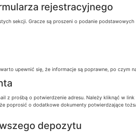
rmularza rejestracyjnego
ostych sekcji. Gracze są proszeni o podanie podstawowych in
warto upewnić się, że informacje są poprawne, po czym n
nta
ail z prośbą o potwierdzenie adresu. Należy kliknąć w lin
że poprosić o dodatkowe dokumenty potwierdzające tożs
erwszego depozytu