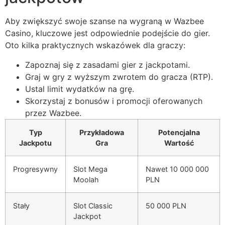
Aby zwiększyć swoje szanse na wygraną w Wazbee
Casino, kluczowe jest odpowiednie podejście do gier.
Oto kilka praktycznych wskazówek dla graczy:
Zapoznaj się z zasadami gier z jackpotami.
Graj w gry z wyższym zwrotem do gracza (RTP).
Ustal limit wydatków na grę.
Skorzystaj z bonusów i promocji oferowanych
przez Wazbee.
Typ
Przykładowa
Potencjalna
Jackpotu
Gra
Wartość
Progresywny
Slot Mega
Nawet 10 000 000
Moolah
PLN
Stały
Slot Classic
50 000 PLN
Jackpot