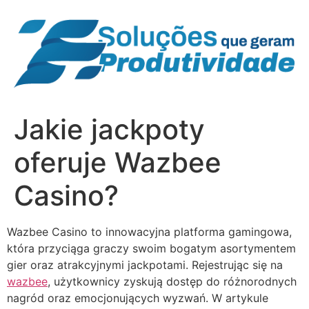
Jakie jackpoty
oferuje Wazbee
Casino?
Wazbee Casino to innowacyjna platforma gamingowa,
która przyciąga graczy swoim bogatym asortymentem
gier oraz atrakcyjnymi jackpotami. Rejestrując się na
wazbee
, użytkownicy zyskują dostęp do różnorodnych
nagród oraz emocjonujących wyzwań. W artykule