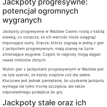
Jackpoty progresywne:
potencjał ogromnych
wygranych
Jackpoty progresywne w Wazbee Casino rosną z każdą
stawką, co oznacza, że ich wartość może osiągnąć
imponujące sumy. Gracze, którzy zagrają w jedną z gier
z jackpotem progresywnym, mają szansę na życie
zmieniające wygrane. Często te nagrody mogą sięgać
nawet milionów złotych.
Wybór gier z jackpotami progresywnymi w Wazbee jest
na tyle szeroki, że każdy znajdzie coś dla siebie.
Kluczowe jest jednak pamiętanie, że uzyskanie jackpotu
wymaga nie tylko trochę szczęścia, ale także
odpowiedniego podejścia do gry.
Jackpoty stałe oraz ich