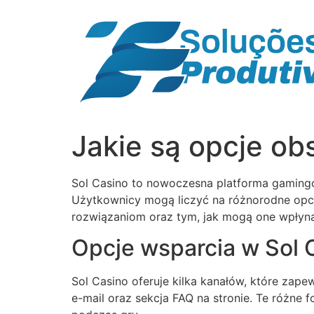
Jakie są opcje obs
Sol Casino to nowoczesna platforma gamingow
Użytkownicy mogą liczyć na różnorodne opcj
rozwiązaniom oraz tym, jak mogą one wpłyn
Opcje wsparcia w Sol 
Sol Casino oferuje kilka kanałów, które zape
e-mail oraz sekcja FAQ na stronie. Te różne