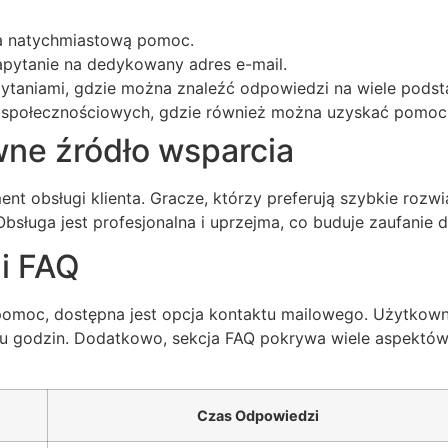
a natychmiastową pomoc.
pytanie na dedykowany adres e-mail.
pytaniami, gdzie można znaleźć odpowiedzi na wiele pods
 społecznościowych, gdzie również można uzyskać pomoc
wne źródło wsparcia
nt obsługi klienta. Gracze, którzy preferują szybkie roz
bsługa jest profesjonalna i uprzejma, co buduje zaufanie d
 i FAQ
 pomoc, dostępna jest opcja kontaktu mailowego. Użytkow
u godzin. Dodatkowo, sekcja FAQ pokrywa wiele aspektów z
Czas Odpowiedzi